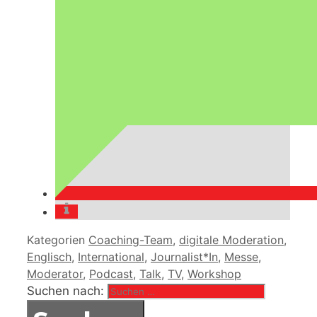
Kategorien
Coaching-Team
,
digitale Moderation
,
Englisch
,
International
,
Journalist*In
,
Messe
,
Moderator
,
Podcast
,
Talk
,
TV
,
Workshop
Suchen nach: