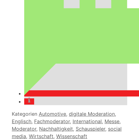
Kategorien
Automotive
,
digitale Moderation
,
Englisch
,
Fachmoderator
,
International
,
Messe
,
Moderator
,
Nachhaltigkeit
,
Schauspieler
,
social
media
,
Wirtschaft
,
Wissenschaft