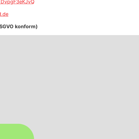
v=DvpgF3eKJvQ
d.de
 DSGVO konform)