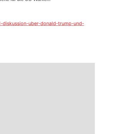
d-diskussion-uber-donald-trump-und-