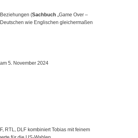
 Beziehungen (
Sachbuch
„Game Over –
 im Deutschen wie Englischen gleichermaßen
A am 5. November 2024
DF, RTL, DLF kombiniert Tobias mit feinem
perte für die US-Wahlen.