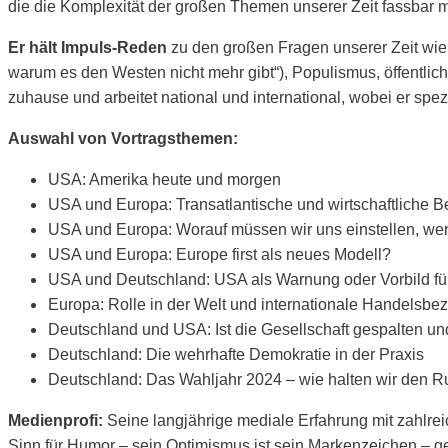
die die Komplexität der großen Themen unserer Zeit fassbar 
Er hält Impuls-Reden
zu den großen Fragen unserer Zeit wie
warum es den Westen nicht mehr gibt“), Populismus, öffentlich
zuhause und arbeitet national und international, wobei er spe
Auswahl von Vortragsthemen:
USA: Amerika heute und morgen
USA und Europa: Transatlantische und wirtschaftliche
USA und Europa: Worauf müssen wir uns einstellen, w
USA und Europa: Europe first als neues Modell?
USA und Deutschland: USA als Warnung oder Vorbild fü
Europa: Rolle in der Welt und internationale Handelsb
Deutschland und USA: Ist die Gesellschaft gespalten u
Deutschland: Die wehrhafte Demokratie in der Praxis
Deutschland: Das Wahljahr 2024 – wie halten wir den R
Medienprofi:
Seine langjährige mediale Erfahrung mit zahlrei
Sinn für Humor – sein Optimismus ist sein Markenzeichen – ge