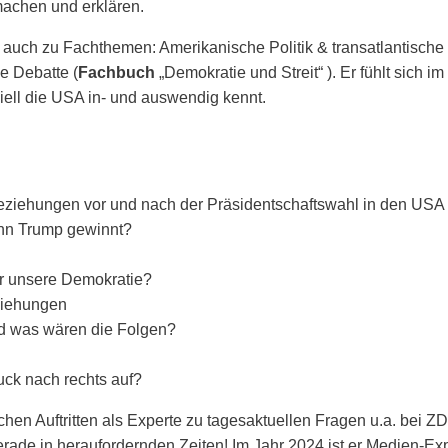
machen und erklären.
 auch zu Fachthemen: Amerikanische Politik & transatlantische
e Debatte (
Fachbuch
„Demokratie und Streit“ ). Er fühlt sich
ziell die USA in- und auswendig kennt.
 Beziehungen vor und nach der Präsidentschaftswahl in den US
enn Trump gewinnt?
r unsere Demokratie?
eziehungen
nd was wären die Folgen?
uck nach rechts auf?
chen Auftritten als Experte zu tagesaktuellen Fragen u.a. bei Z
rade in heraufordernden Zeiten! Im Jahr 2024 ist er Medien-Ex