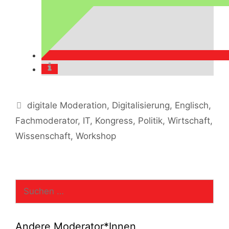
Kategorien
digitale Moderation
,
Digitalisierung
,
Englisch
,
Fachmoderator
,
IT
,
Kongress
,
Politik
,
Wirtschaft
,
Wissenschaft
,
Workshop
Suchen
nach:
Andere Moderator*Innen