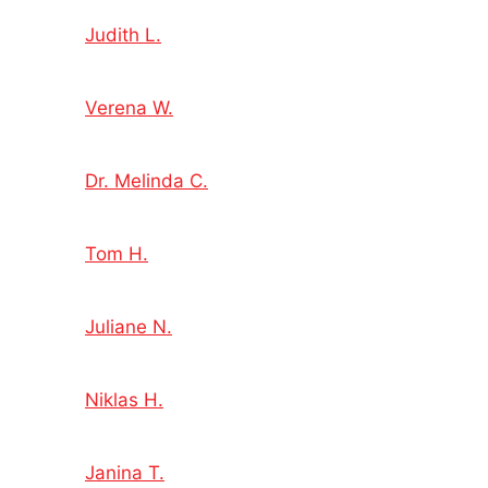
Judith L.
Verena W.
Dr. Melinda C.
Tom H.
Juliane N.
Niklas H.
Janina T.