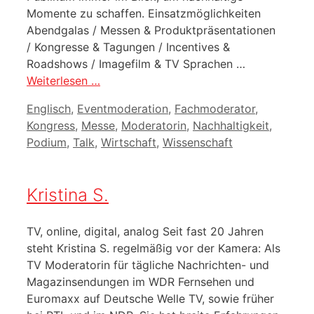
Momente zu schaffen. Einsatzmöglichkeiten
Abendgalas / Messen & Produktpräsentationen
/ Kongresse & Tagungen / Incentives &
Roadshows / Imagefilm & TV Sprachen …
Weiterlesen …
Kategorien
Englisch
,
Eventmoderation
,
Fachmoderator
,
Kongress
,
Messe
,
Moderatorin
,
Nachhaltigkeit
,
Podium
,
Talk
,
Wirtschaft
,
Wissenschaft
Kristina S.
TV, online, digital, analog Seit fast 20 Jahren
steht Kristina S. regelmäßig vor der Kamera: Als
TV Moderatorin für tägliche Nachrichten- und
Magazinsendungen im WDR Fernsehen und
Euromaxx auf Deutsche Welle TV, sowie früher