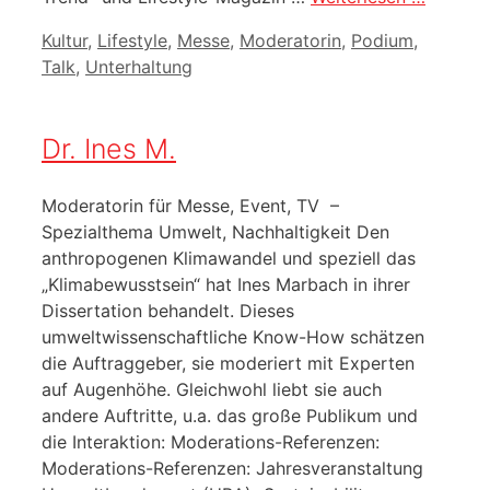
Kategorien
Kultur
,
Lifestyle
,
Messe
,
Moderatorin
,
Podium
,
Talk
,
Unterhaltung
Dr. Ines M.
Moderatorin für Messe, Event, TV –
Spezialthema Umwelt, Nachhaltigkeit Den
anthropogenen Klimawandel und speziell das
„Klimabewusstsein“ hat Ines Marbach in ihrer
Dissertation behandelt. Dieses
umweltwissenschaftliche Know-How schätzen
die Auftraggeber, sie moderiert mit Experten
auf Augenhöhe. Gleichwohl liebt sie auch
andere Auftritte, u.a. das große Publikum und
die Interaktion: Moderations-Referenzen:
Moderations-Referenzen: Jahresveranstaltung