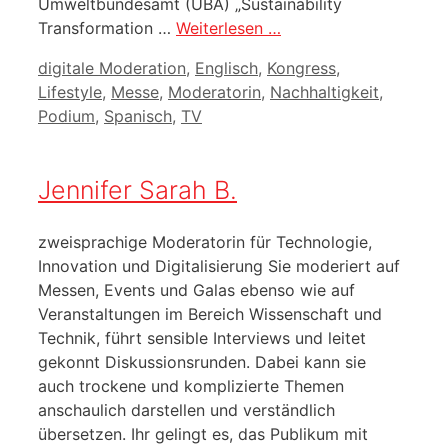
Umweltbundesamt (UBA) „Sustainability
Transformation …
Weiterlesen …
Kategorien
digitale Moderation
,
Englisch
,
Kongress
,
Lifestyle
,
Messe
,
Moderatorin
,
Nachhaltigkeit
,
Podium
,
Spanisch
,
TV
Jennifer Sarah B.
zweisprachige Moderatorin für Technologie,
Innovation und Digitalisierung Sie moderiert auf
Messen, Events und Galas ebenso wie auf
Veranstaltungen im Bereich Wissenschaft und
Technik, führt sensible Interviews und leitet
gekonnt Diskussionsrunden. Dabei kann sie
auch trockene und komplizierte Themen
anschaulich darstellen und verständlich
übersetzen. Ihr gelingt es, das Publikum mit