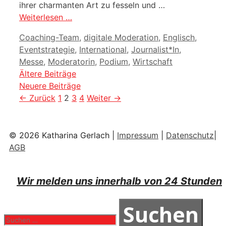
ihrer charmanten Art zu fesseln und …
Weiterlesen …
Kategorien
Coaching-Team
,
digitale Moderation
,
Englisch
,
Eventstrategie
,
International
,
Journalist*In
,
Messe
,
Moderatorin
,
Podium
,
Wirtschaft
Ältere Beiträge
Neuere Beiträge
Seite
Seite
Seite
Seite
←
Zurück
1
2
3
4
Weiter
→
© 2026 Katharina Gerlach |
Impressum
|
Datenschutz
|
AGB
Wir melden uns innerhalb von 24 Stunden
Suchen
nach: