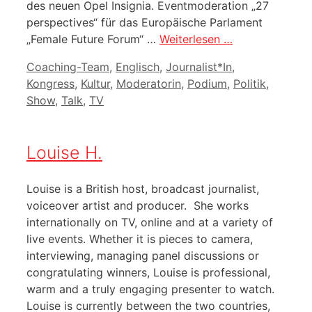
des neuen Opel Insignia. Eventmoderation „27
perspectives“ für das Europäische Parlament
„Female Future Forum“ …
Weiterlesen …
Kategorien
Coaching-Team
,
Englisch
,
Journalist*In
,
Kongress
,
Kultur
,
Moderatorin
,
Podium
,
Politik
,
Show
,
Talk
,
TV
Louise H.
Louise is a British host, broadcast journalist,
voiceover artist and producer. She works
internationally on TV, online and at a variety of
live events. Whether it is pieces to camera,
interviewing, managing panel discussions or
congratulating winners, Louise is professional,
warm and a truly engaging presenter to watch.
Louise is currently between the two countries,