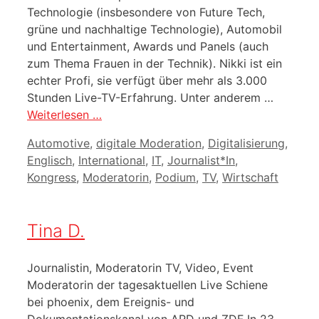
Technologie (insbesondere von Future Tech,
grüne und nachhaltige Technologie), Automobil
und Entertainment, Awards und Panels (auch
zum Thema Frauen in der Technik). Nikki ist ein
echter Profi, sie verfügt über mehr als 3.000
Stunden Live-TV-Erfahrung. Unter anderem …
Weiterlesen …
Kategorien
Automotive
,
digitale Moderation
,
Digitalisierung
,
Englisch
,
International
,
IT
,
Journalist*In
,
Kongress
,
Moderatorin
,
Podium
,
TV
,
Wirtschaft
Tina D.
Journalistin, Moderatorin TV, Video, Event
Moderatorin der tagesaktuellen Live Schiene
bei phoenix, dem Ereignis- und
Dokumentationskanal von ARD und ZDF In 23