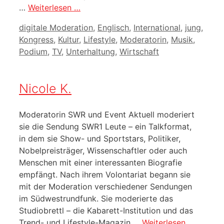
…
Weiterlesen …
Kategorien
digitale Moderation
,
Englisch
,
International
,
jung
,
Kongress
,
Kultur
,
Lifestyle
,
Moderatorin
,
Musik
,
Podium
,
TV
,
Unterhaltung
,
Wirtschaft
Nicole K.
Moderatorin SWR und Event Aktuell moderiert
sie die Sendung SWR1 Leute – ein Talkformat,
in dem sie Show- und Sportstars, Politiker,
Nobelpreisträger, Wissenschaftler oder auch
Menschen mit einer interessanten Biografie
empfängt. Nach ihrem Volontariat begann sie
mit der Moderation verschiedener Sendungen
im Südwestrundfunk. Sie moderierte das
Studiobrettl – die Kabarett-Institution und das
Trend- und Lifestyle-Magazin …
Weiterlesen …