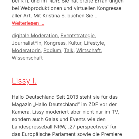
bei RTL und im NDR. Sie hat breite Erfahrungen
bei Webproduktionen und virtuellen Kongresse
aller Art. Mit Kristina S. buchen Sie …
Weiterlesen …
Kategorien
digitale Moderation
,
Eventstrategie
,
Journalist*In
,
Kongress
,
Kultur
,
Lifestyle
,
Moderatorin
,
Podium
,
Talk
,
Wirtschaft
,
Wissenschaft
Lissy I.
Hallo Deutschland Seit 2013 steht sie für das
Magazin „Hallo Deutschland“ im ZDF vor der
Kamera. Lissy moderiert aber nicht nur im TV,
sondern auch Galas und Events wie den
Landespresseball NRW, „27 perspectives“ für
das Europäische Parlament sowie die Premiere