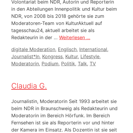
Volontariat beim NDR, Autorin und Reporterin
in den Abteilungen Innenpolitik und Kultur beim
NDR, von 2008 bis 2018 gehörte sie zum
Moderatoren-Team von KulturAktuell auf
tagesschau24, aktuell arbeitet sie als
Redakteurin in der …
Weiterlesen …
Kategorien
digitale Moderation
,
Englisch
,
International
,
Journalist*In
,
Kongress
,
Kultur
,
Lifestyle
,
Moderatorin
,
Podium
,
Politik
,
Talk
,
TV
Claudia G.
Journalistin, Moderatorin Seit 1993 arbeitet sie
beim NDR in Braunschweig als Redakteurin und
Moderatorin im Bereich Hörfunk. Im Bereich
Fernsehen ist sie als Reporterin vor und hinter
der Kamera im Einsatz. Als Dozentin ist sie seit