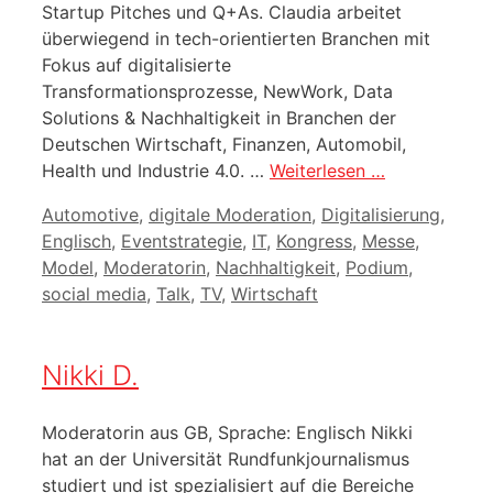
Startup Pitches und Q+As. Claudia arbeitet
überwiegend in tech-orientierten Branchen mit
Fokus auf digitalisierte
Transformationsprozesse, NewWork, Data
Solutions & Nachhaltigkeit in Branchen der
Deutschen Wirtschaft, Finanzen, Automobil,
Health und Industrie 4.0. …
Weiterlesen …
Kategorien
Automotive
,
digitale Moderation
,
Digitalisierung
,
Englisch
,
Eventstrategie
,
IT
,
Kongress
,
Messe
,
Model
,
Moderatorin
,
Nachhaltigkeit
,
Podium
,
social media
,
Talk
,
TV
,
Wirtschaft
Nikki D.
Moderatorin aus GB, Sprache: Englisch Nikki
hat an der Universität Rundfunkjournalismus
studiert und ist spezialisiert auf die Bereiche