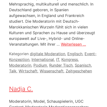
Mehrsprachig, multikulturell und menschlich. In
Deutschland geboren, in Spanien
aufgewachsen, in England und Frankreich
studiert. Die Moderatorin mit Deutsch-
Marokkanischen Wurzeln fühlt sich in vielen
Kulturen und Sprachen zu Hause und überzeugt
europaweit auf Live-, Hybrid- und Online-
Veranstaltungen. Mit ihrer …
Weiterlesen …
Kategorien
digitale Moderation
,
Englisch
,
Event-
Konzeption
,
International
,
IT
,
Kongress
,
Moderatorin
,
Podium
,
Runder Tisch
,
Spanisch
,
Talk
,
Wirtschaft
,
Wissenschaft
,
Zeitgeschehen
Nadja C.
Moderatorin, Model, Schauspielerin, UGC
Content-Moderatorin Moderationssprachen: