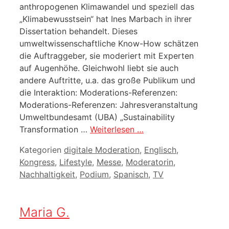
anthropogenen Klimawandel und speziell das
„Klimabewusstsein“ hat Ines Marbach in ihrer
Dissertation behandelt. Dieses
umweltwissenschaftliche Know-How schätzen
die Auftraggeber, sie moderiert mit Experten
auf Augenhöhe. Gleichwohl liebt sie auch
andere Auftritte, u.a. das große Publikum und
die Interaktion: Moderations-Referenzen:
Moderations-Referenzen: Jahresveranstaltung
Umweltbundesamt (UBA) „Sustainability
Transformation …
Weiterlesen …
Kategorien
digitale Moderation
,
Englisch
,
Kongress
,
Lifestyle
,
Messe
,
Moderatorin
,
Nachhaltigkeit
,
Podium
,
Spanisch
,
TV
Maria G.