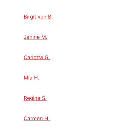
Birgit von B.
Janine M.
Carlotta G.
Mia H.
Regine S.
Carmen H.