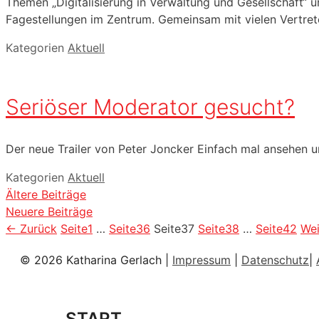
Themen „Digitalisierung in Verwaltung und Gesellschaft“ 
Fagestellungen im Zentrum. Gemeinsam mit vielen Vertrete
Kategorien
Aktuell
Seriöser Moderator gesucht?
Der neue Trailer von Peter Joncker Einfach mal ansehen 
Kategorien
Aktuell
Ältere Beiträge
Neuere Beiträge
←
Zurück
Seite
1
…
Seite
36
Seite
37
Seite
38
…
Seite
42
We
© 2026 Katharina Gerlach |
Impressum
|
Datenschutz
|
START