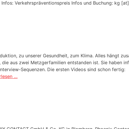
Infos: Verkehrspräventionspreis Infos und Buchung: kg [a
roduktion, zu unserer Gesundheit, zum Klima. Alles hängt z
 die aus zwei Metzgerfamilien entstanden ist. Sie haben in
Interview-Sequenzen. Die ersten Videos sind schon fertig:
rlesen …
ENIX CONTACT GmbH & Co. KG in Blomberg. Phoenix Contact 