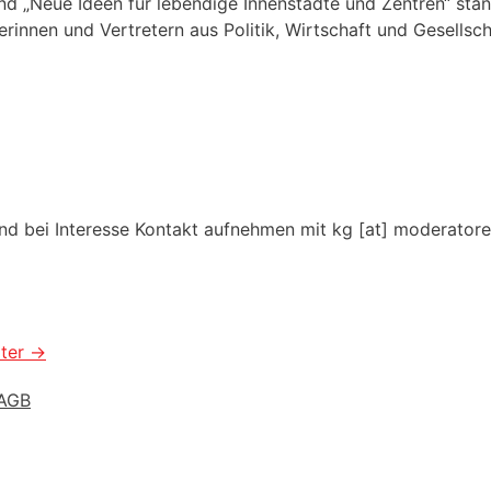
und „Neue Ideen für lebendige Innenstädte und Zentren“ st
rinnen und Vertretern aus Politik, Wirtschaft und Gesellsc
und bei Interesse Kontakt aufnehmen mit kg [at] moderator
iter
→
AGB