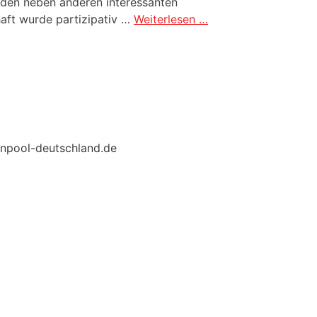
anden neben anderen interessanten
haft wurde partizipativ …
Weiterlesen …
enpool-deutschland.de