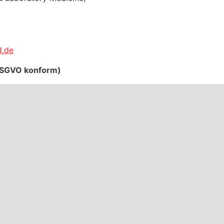
d.de
 DSGVO konform)