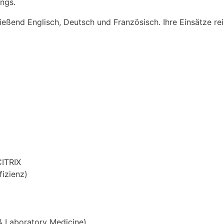
ngs.
ließend Englisch, Deutsch und Französisch. Ihre Einsätze r
CITRIX
izienz)
 & Laboratory Medicine)