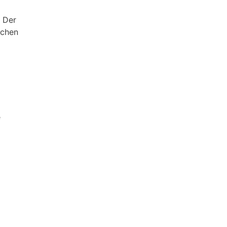
. Der
schen
e