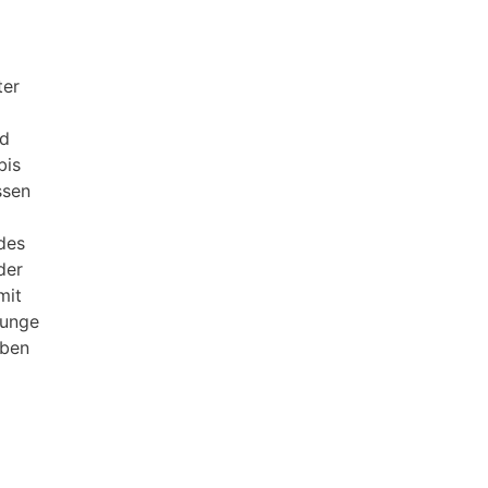
ter
nd
bis
ssen
edes
der
mit
Junge
aben