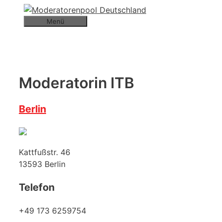
Zum
Inhalt
Menü
springen
Moderatorin ITB
Berlin
Kattfußstr. 46
13593
Berlin
Telefon
+49 173 6259754