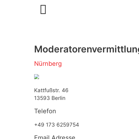
Zum
Inhalt
springen
Moderatorenvermittlun
Nürnberg
Kattfußstr. 46
13593
Berlin
Telefon
+49 173 6259754
Email Adresse