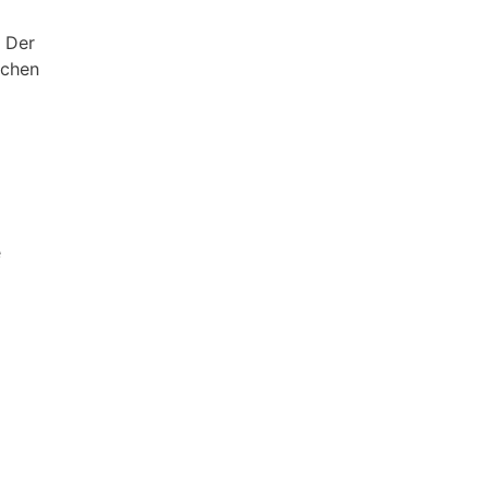
. Der
schen
e