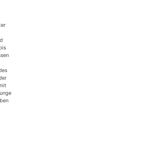
ter
nd
bis
ssen
edes
der
mit
Junge
aben