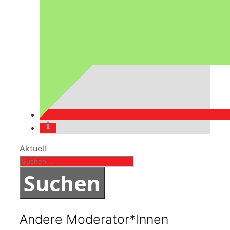
Kategorien
Aktuell
Suchen
nach:
Andere Moderator*Innen