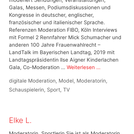
Galas, Messen, Podiumsdiskussionen und
Kongresse in deutscher, englischer,
französischer und italienischer Sprache.
Referenzen Moderation FIBO, Köln Interviews
mit Formel 2 Rennfahrer Mick Schumacher und
anderen 100 Jahre Frauenwahlrecht –
LandTalk im Bayerischen Landtag, 2019 mit
Landtagspräsidentin Ilse Aigner Kinderlachen
Gala, Co-Moderation …
Weiterlesen …
Kategorien
digitale Moderation
,
Model
,
Moderatorin
,
Schauspielerin
,
Sport
,
TV
Elke L.
Moderatorin, Sportlerin Sie ist als Moderatorin