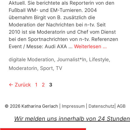
Aktuell. Sie berichtete als Reporterin von den
Fußball WM- und EM-Turnieren. 2004
übernahm Birgit von B. zusätzlich die
Moderation der Nachrichten bei n-tv. Seit
2010 ist sie Moderatorin und Chef vom Dienst
bei den Sportnachrichten von n-tv. Referenzen
Event / Messe: Audi AXA …
Weiterlesen …
Kategorien
digitale Moderation
,
Journalist*In
,
Lifestyle
,
Moderatorin
,
Sport
,
TV
Seite
Seite
Seite
←
Zurück
1
2
3
© 2026 Katharina Gerlach |
Impressum
|
Datenschutz
|
AGB
Wir melden uns innerhalb von 24 Stunden