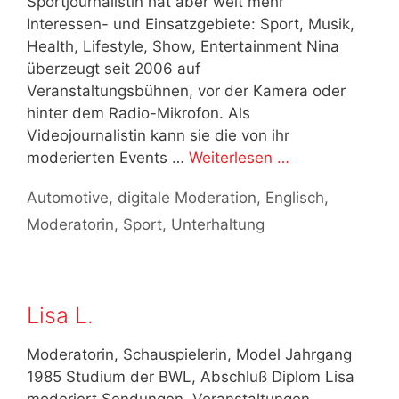
Sportjournalistin hat aber weit mehr
Interessen- und Einsatzgebiete: Sport, Musik,
Health, Lifestyle, Show, Entertainment Nina
überzeugt seit 2006 auf
Veranstaltungsbühnen, vor der Kamera oder
hinter dem Radio-Mikrofon. Als
Videojournalistin kann sie die von ihr
moderierten Events …
Weiterlesen …
Kategorien
Automotive
,
digitale Moderation
,
Englisch
,
Moderatorin
,
Sport
,
Unterhaltung
Lisa L.
Moderatorin, Schauspielerin, Model Jahrgang
1985 Studium der BWL, Abschluß Diplom Lisa
moderiert Sendungen, Veranstaltungen,