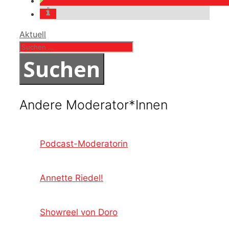
Kategorien
Aktuell
Suchen
nach:
Andere Moderator*Innen
Podcast-Moderatorin
Annette Riedel!
Showreel von Doro