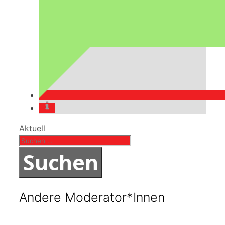
Kategorien
Aktuell
Suchen
nach:
Andere Moderator*Innen