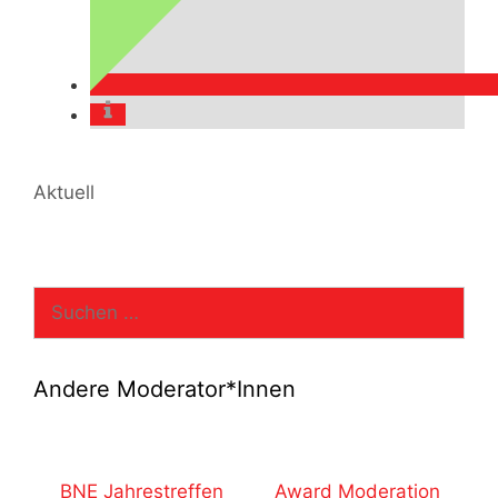
Kategorien
Aktuell
Suchen
nach:
Andere Moderator*Innen
BNE Jahrestreffen
Award Moderation